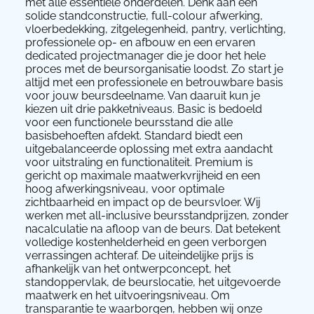
met alle essentiële onderdelen. Denk aan een
solide standconstructie, full-colour afwerking,
vloerbedekking, zitgelegenheid, pantry, verlichting,
professionele op- en afbouw en een ervaren
dedicated projectmanager die je door het hele
proces met de beursorganisatie loodst. Zo start je
altijd met een professionele en betrouwbare basis
voor jouw beursdeelname. Van daaruit kun je
kiezen uit drie pakketniveaus. Basic is bedoeld
voor een functionele beursstand die alle
basisbehoeften afdekt. Standard biedt een
uitgebalanceerde oplossing met extra aandacht
voor uitstraling en functionaliteit. Premium is
gericht op maximale maatwerkvrijheid en een
hoog afwerkingsniveau, voor optimale
zichtbaarheid en impact op de beursvloer. Wij
werken met all-inclusive beursstandprijzen, zonder
nacalculatie na afloop van de beurs. Dat betekent
volledige kostenhelderheid en geen verborgen
verrassingen achteraf. De uiteindelijke prijs is
afhankelijk van het ontwerpconcept, het
standoppervlak, de beurslocatie, het uitgevoerde
maatwerk en het uitvoeringsniveau. Om
transparantie te waarborgen, hebben wij onze