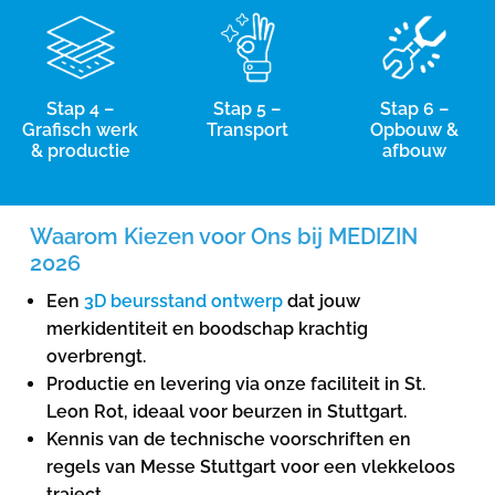
Stap 4 –
Stap 5 –
Stap 6 –
Grafisch werk
Transport
Opbouw &
& productie
afbouw
Waarom Kiezen voor Ons bij MEDIZIN
2026
Een
3D beursstand ontwerp
dat jouw
merkidentiteit en boodschap krachtig
overbrengt.
Productie en levering via onze faciliteit in St.
Leon Rot, ideaal voor beurzen in Stuttgart.
Kennis van de technische voorschriften en
regels van Messe Stuttgart voor een vlekkeloos
traject.