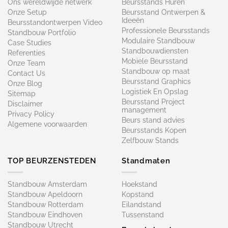
Ons wereldwijde netwerk
Beursstands Huren
Onze Setup
Beursstand Ontwerpen &
Ideeën
Beursstandontwerpen Video
Professionele Beursstands
Standbouw Portfolio
Modulaire Standbouw
Case Studies
Standbouwdiensten
Referenties
Mobiele Beursstand
Onze Team
Standbouw op maat​
Contact Us
Beursstand Graphics
Onze Blog
Logistiek En Opslag
Sitemap
Beursstand Project
Disclaimer
management
Privacy Policy
Beurs stand advies
Algemene voorwaarden
Beursstands Kopen
Zelfbouw Stands
TOP BEURZENSTEDEN
Standmaten
Standbouw Amsterdam
Hoekstand
Standbouw Apeldoorn
Kopstand
Standbouw Rotterdam
Eilandstand
Standbouw Eindhoven
Tussenstand
Standbouw Utrecht