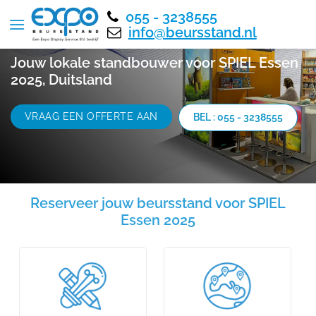
055 - 3238555
info@beursstand.nl
Jouw lokale standbouwer voor SPIEL Essen
2025, Duitsland
VRAAG EEN OFFERTE AAN
BEL : 055 - 3238555
Reserveer jouw beursstand voor SPIEL
Essen 2025