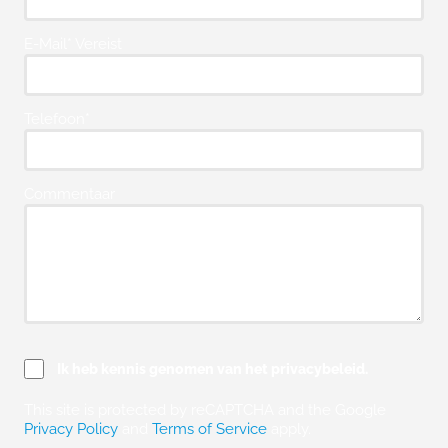
E-Mail* Vereist
Telefoon*
Commentaar
Ik heb kennis genomen van het privacybeleid.
This site is protected by reCAPTCHA and the Google
Privacy Policy
and
Terms of Service
apply.
Please leave this field empty.