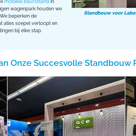
je
mobiele beursstand
in
ns eigen wagenpark houden we
Standbouw voor Labor
 We beperken de
 alles soepel verloopt en
gen bij elke stap.
an Onze Succesvolle Standbouw 