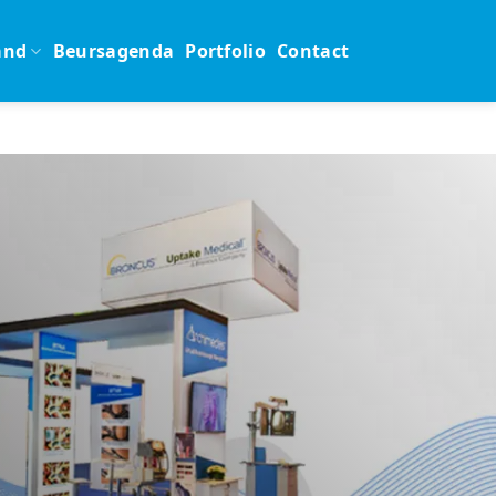
and
Beursagenda
Portfolio
Contact