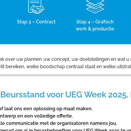
Stap 3 – Contract
Stap 4 – Grafisch
werk & productie
 over uw plannen: uw concept, uw doelstellingen en wat u m
ilt bereiken, welke boodschap centraal staat en welke uitstra
Beursstand voor UEG Week 2025, B
f laat ons een oplossing op maat maken.
ntwerp en een volledige offerte.
lle communicatie met de organisatoren namens jou.
 uitgerust om al je beursbehoeften voor UEG Week 2025 te v