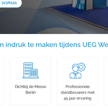
- 3238555
 indruk te maken tijdens UEG Wee
Dichtbij de Messe
Professionele
Berlin
standbouwers met
45 jaar ervaring