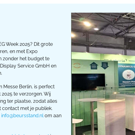
UEG Week 2025? Dit grote
eren, en met Expo
en zonder het budget te
po Display Service GmbH en
.
n Messe Berlin, is perfect
2025 te verzorgen. Wij
ng ter plaatse, zodat alles
t contact met je publiek.
a
info@beursstand.nl
om aan