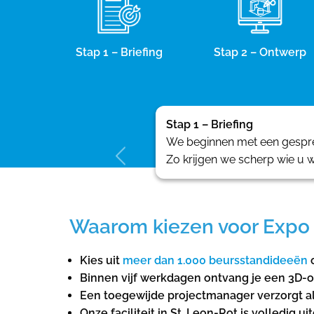
Stap 1 – Briefing
Stap 2 – Ontwerp
Stap 1 – Briefing
We beginnen met een gesprek
Zo krijgen we scherp wie u w
Waarom kiezen voor Expo 
Kies uit
meer dan 1.000 beursstandideeën
o
Binnen vijf werkdagen ontvang je een 3D-o
Een toegewijde projectmanager verzorgt a
Onze faciliteit in St. Leon-Rot is volledig