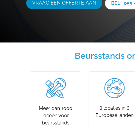
VRAAG EEN OFFERTE AAN
BEL : 055 
Beursstands om
8 locaties in 6
Meer dan 1000
Europese landen
ideeën voor
beursstands