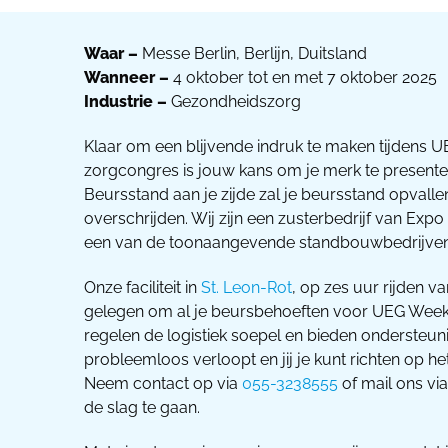
Waar –
Messe Berlin, Berlijn, Duitsland
Wanneer –
4 oktober tot en met 7 oktober 2025
Industrie –
Gezondheidszorg
Klaar om een blijvende indruk te maken tijdens 
zorgcongres is jouw kans om je merk te present
Beursstand aan je zijde zal je beursstand opvall
overschrijden. Wij zijn een zusterbedrijf van Ex
een van de toonaangevende standbouwbedrijven
Onze faciliteit in
St. Leon-Rot
, op zes uur rijden va
gelegen om al je beursbehoeften voor UEG Week 
regelen de logistiek soepel en bieden ondersteuni
probleemloos verloopt en jij je kunt richten op he
Neem contact op via
055-3238555
of mail ons vi
de slag te gaan.