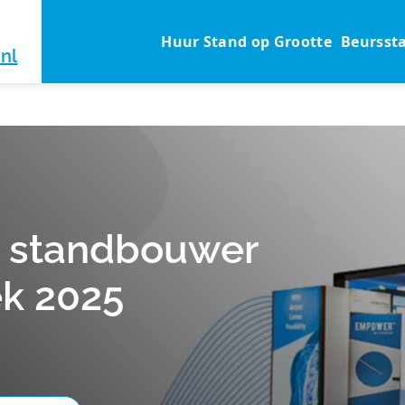
Huur Stand op Grootte
Beursst
nl
 standbouwer
k 2025