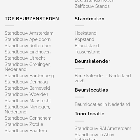
Zelfbouw Stands
TOP BEURZENSTEDEN
Standmaten
Standbouw Amsterdam
Hoekstand
Standbouw Apeldoorn
Kopstand
Standbouw Rotterdam
Eilandstand
Standbouw Eindhoven
Tussenstand
Standbouw Utrecht
Beurskalender
Standbouw Groningen,
Nederland
Standbouw Hardenberg
Beurskalender – Nederland
2026
Standbouw Denhaag
Standbouw Barneveld
Beurslocaties
Standbouw Woerden
Standbouw Maastricht
Beurslocaties in Nederland
Standbouw Nijmegen,
Nederland
Toon locatie
Standbouw Gorinchem
Standbouw Zwolle
Standbouw RAI Amsterdam
Standbouw Haarlem
Standbouw in Ahoy
Rotterdam