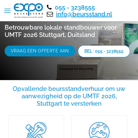
055 - 3238555
info@beursstand.nl
Betrouwbare lokale standbouwer voor
UMTF 2026 Stuttgart, Duitsland
VRAAG EEN OFFERTE AAN
BEL : 055 - 3238555
Opvallende beursstandverhuur om uw
aanwezigheid op de UMTF 2026,
Stuttgart te versterken