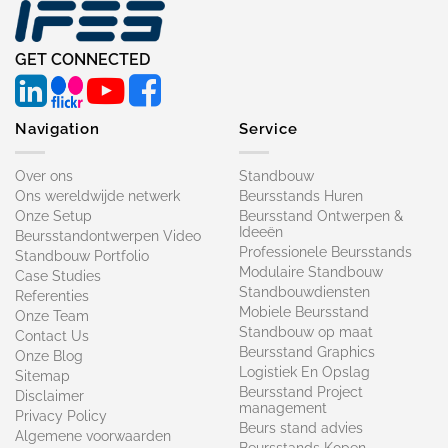
GET CONNECTED
Navigation
Service
Over ons
Standbouw
Ons wereldwijde netwerk
Beursstands Huren
Onze Setup
Beursstand Ontwerpen &
Ideeën
Beursstandontwerpen Video
Professionele Beursstands
Standbouw Portfolio
Modulaire Standbouw
Case Studies
Standbouwdiensten
Referenties
Mobiele Beursstand
Onze Team
Standbouw op maat​
Contact Us
Beursstand Graphics
Onze Blog
Logistiek En Opslag
Sitemap
Beursstand Project
Disclaimer
management
Privacy Policy
Beurs stand advies
Algemene voorwaarden
Beursstands Kopen