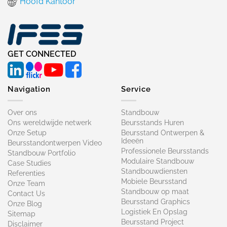
Hoofd Kantoor
GET CONNECTED
Navigation
Service
Over ons
Standbouw
Ons wereldwijde netwerk
Beursstands Huren
Onze Setup
Beursstand Ontwerpen &
Ideeën
Beursstandontwerpen Video
Professionele Beursstands
Standbouw Portfolio
Modulaire Standbouw
Case Studies
Standbouwdiensten
Referenties
Mobiele Beursstand
Onze Team
Standbouw op maat​
Contact Us
Beursstand Graphics
Onze Blog
Logistiek En Opslag
Sitemap
Beursstand Project
Disclaimer