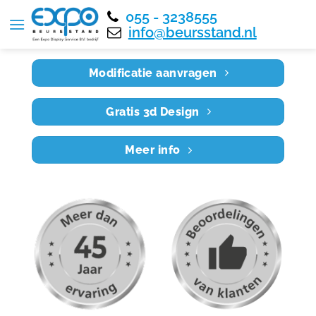
055 - 3238555
Home
RE3X3 016
info@beursstand.nl
Modificatie aanvragen
Gratis 3d Design
Meer info