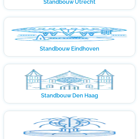
Standbouw Utrecht
Standbouw Eindhoven
Standbouw Den Haag