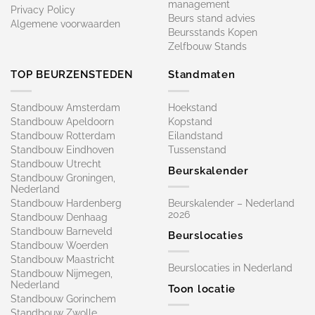
management
Privacy Policy
Beurs stand advies
Algemene voorwaarden
Beursstands Kopen
Zelfbouw Stands
TOP BEURZENSTEDEN
Standmaten
Standbouw Amsterdam
Hoekstand
Standbouw Apeldoorn
Kopstand
Standbouw Rotterdam
Eilandstand
Standbouw Eindhoven
Tussenstand
Standbouw Utrecht
Beurskalender
Standbouw Groningen,
Nederland
Standbouw Hardenberg
Beurskalender – Nederland
2026
Standbouw Denhaag
Standbouw Barneveld
Beurslocaties
Standbouw Woerden
Standbouw Maastricht
Beurslocaties in Nederland
Standbouw Nijmegen,
Nederland
Toon locatie
Standbouw Gorinchem
Standbouw Zwolle