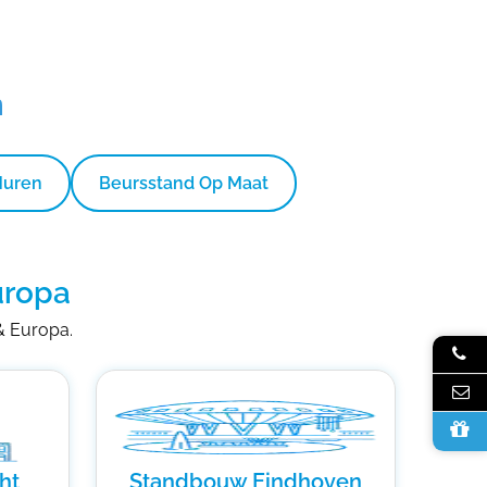
n
Huren
Beursstand Op Maat
uropa
 & Europa.
ht
Standbouw Eindhoven