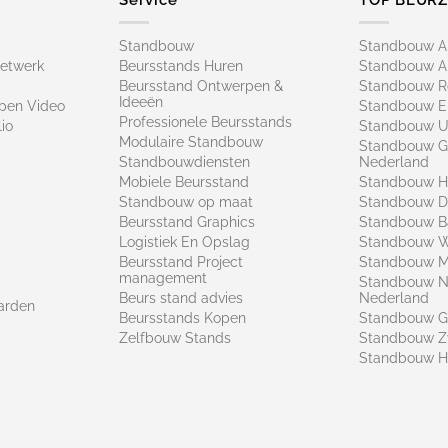
Standbouw
Standbouw 
netwerk
Beursstands Huren
Standbouw A
Beursstand Ontwerpen &
Standbouw R
Ideeën
pen Video
Standbouw E
Professionele Beursstands
io
Standbouw U
Modulaire Standbouw
Standbouw G
Standbouwdiensten
Nederland
Mobiele Beursstand
Standbouw H
Standbouw op maat​
Standbouw 
Beursstand Graphics
Standbouw B
Logistiek En Opslag
Standbouw 
Beursstand Project
Standbouw Ma
management
Standbouw N
Beurs stand advies
Nederland
arden
Beursstands Kopen
Standbouw G
Zelfbouw Stands
Standbouw Z
Standbouw H