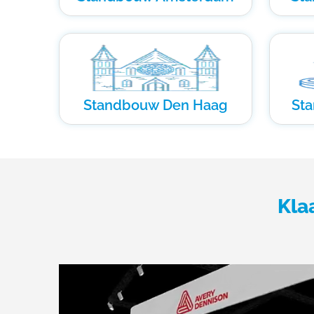
Standbouw Den Haag
St
Kla