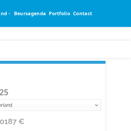
and
Beursagenda
Portfolio
Contact
25
10187
€