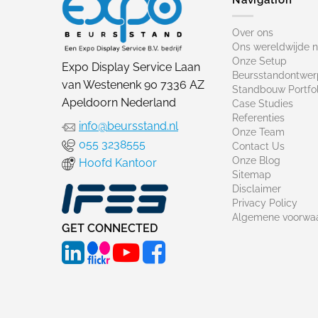
Over ons
Ons wereldwijde 
Onze Setup
Expo Display Service Laan
Beursstandontwer
van Westenenk 90 7336 AZ
Standbouw Portfol
Apeldoorn Nederland
Case Studies
Referenties
info@beursstand.nl
Onze Team
055 3238555
Contact Us
Onze Blog
Hoofd Kantoor
Sitemap
Disclaimer
Privacy Policy
Algemene voorwa
GET CONNECTED