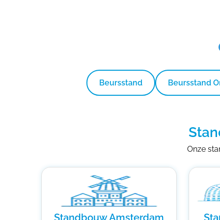
Beursstand
Beursstand 
Stan
Onze stan
Standbouw Amsterdam
St