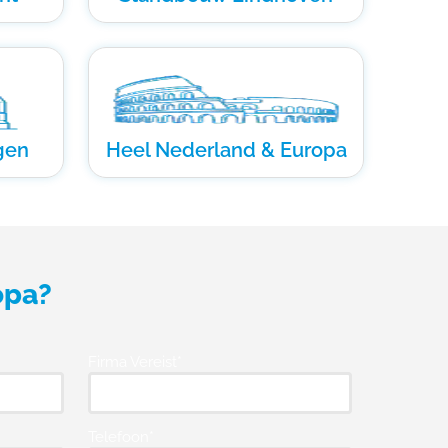
gen
Heel Nederland & Europa
opa?
Firma Vereist*
Telefoon*