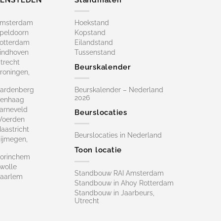
Amsterdam
Hoekstand
peldoorn
Kopstand
otterdam
Eilandstand
indhoven
Tussenstand
trecht
Beurskalender
roningen,
ardenberg
Beurskalender – Nederland
2026
Denhaag
arneveld
Beurslocaties
Woerden
astricht
Beurslocaties in Nederland
ijmegen,
Toon locatie
orinchem
wolle
Standbouw RAI Amsterdam
aarlem
Standbouw in Ahoy Rotterdam
Standbouw in Jaarbeurs,
Utrecht