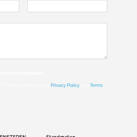
an het privacybeleid.
eCAPTCHA and the Google
Privacy Policy
and
Terms
ZENSTEDEN
Standmaten