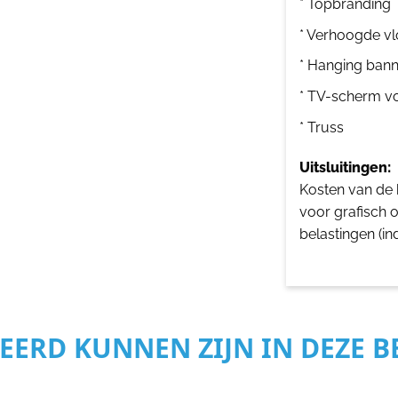
* Topbranding
* Verhoogde vl
* Hanging bann
* TV-scherm v
* Truss
Uitsluitingen:
Kosten van de b
voor grafisch 
belastingen (in
SEERD KUNNEN ZIJN IN DEZE 