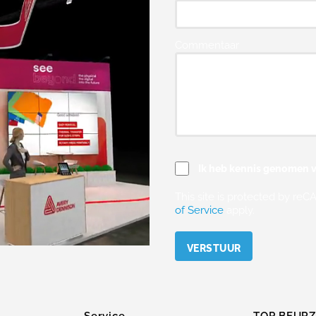
Commentaar
Ik heb kennis genomen v
This site is protected by r
of Service
apply.
Please leave this field empty.
Service
TOP BEUR