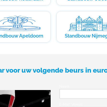
andbouw Apeldoorn
Standbouw Nijme
ar voor uw volgende beurs in eur
Naam
E-Mail* Vereist