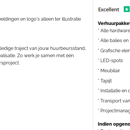
dingen en logo's alleen ter illustratie
Verhuurpakket
* Alle hardwar
* Alle balies en
ledige traject van jouw huurbeursstand,
* Grafische el
ealisatie. Zo werk je samen met één
* LED-spots
rsproject.
* Meubilair
* Tapijt
* Installatie e
* Transport va
* Projectmana
Indien opgeno