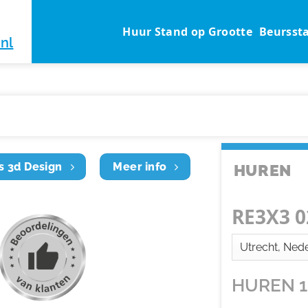
Huur Stand op Grootte
Beursst
nl
s 3d Design
Meer info
HUREN
RE3X3 0
HUREN