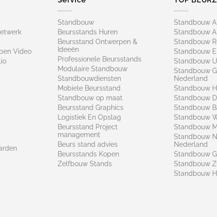
Standbouw
Standbouw 
netwerk
Beursstands Huren
Standbouw A
Beursstand Ontwerpen &
Standbouw R
Ideeën
pen Video
Standbouw E
Professionele Beursstands
io
Standbouw U
Modulaire Standbouw
Standbouw G
Standbouwdiensten
Nederland
Mobiele Beursstand
Standbouw H
Standbouw op maat​
Standbouw 
Beursstand Graphics
Standbouw B
Logistiek En Opslag
Standbouw 
Beursstand Project
Standbouw Ma
management
Standbouw N
Beurs stand advies
Nederland
arden
Beursstands Kopen
Standbouw G
Zelfbouw Stands
Standbouw Z
Standbouw H