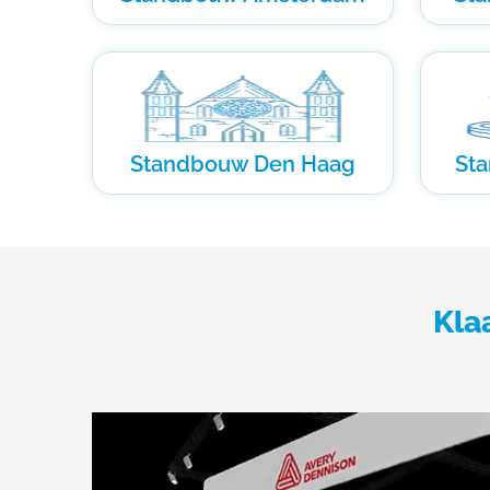
Standbouw Den Haag
St
Kla