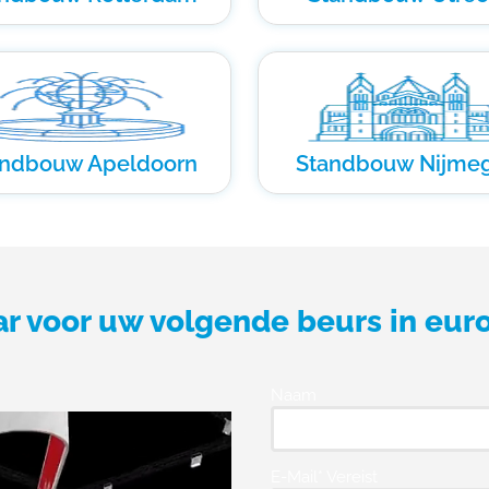
andbouw Apeldoorn
Standbouw Nijme
ar voor uw volgende beurs in eur
Naam
E-Mail* Vereist