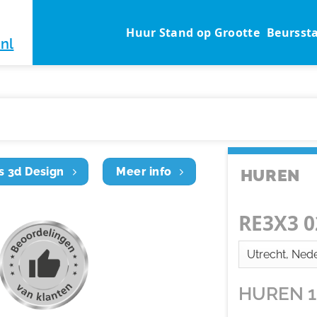
Huur Stand op Grootte
Beursst
nl
s 3d Design
Meer info
HUREN
RE3X3 0
HUREN