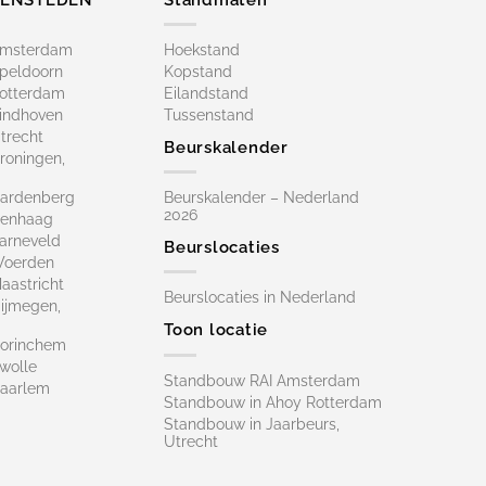
Amsterdam
Hoekstand
peldoorn
Kopstand
otterdam
Eilandstand
indhoven
Tussenstand
trecht
Beurskalender
roningen,
ardenberg
Beurskalender – Nederland
2026
Denhaag
arneveld
Beurslocaties
Woerden
astricht
Beurslocaties in Nederland
ijmegen,
Toon locatie
orinchem
wolle
Standbouw RAI Amsterdam
aarlem
Standbouw in Ahoy Rotterdam
Standbouw in Jaarbeurs,
Utrecht