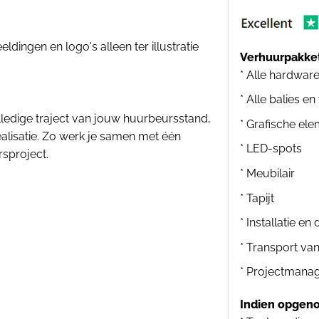
dingen en logo's alleen ter illustratie
Verhuurpakket
* Alle hardwar
* Alle balies en
ledige traject van jouw huurbeursstand,
* Grafische el
ealisatie. Zo werk je samen met één
* LED-spots
rsproject.
* Meubilair
* Tapijt
* Installatie e
* Transport va
* Projectmana
Indien opgeno