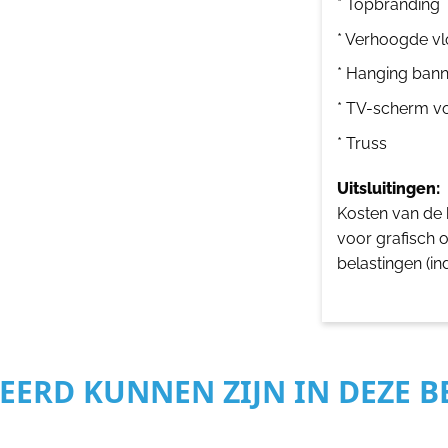
* Topbranding
* Verhoogde vl
* Hanging bann
* TV-scherm v
* Truss
Uitsluitingen:
Kosten van de b
voor grafisch 
belastingen (in
SEERD KUNNEN ZIJN IN DEZE 