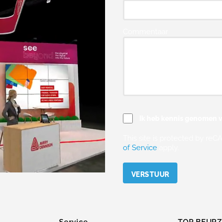
Commentaar
Ik heb kennis genomen v
This site is protected by r
of Service
apply.
Please leave this field empty.
Service
TOP BEUR