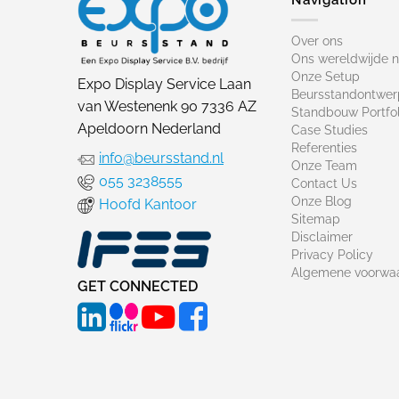
Over ons
Ons wereldwijde 
Onze Setup
Expo Display Service Laan
Beursstandontwer
van Westenenk 90 7336 AZ
Standbouw Portfol
Apeldoorn Nederland
Case Studies
Referenties
info@beursstand.nl
Onze Team
055 3238555
Contact Us
Onze Blog
Hoofd Kantoor
Sitemap
Disclaimer
Privacy Policy
Algemene voorwa
GET CONNECTED