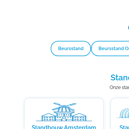
Beursstand
Beursstand 
Stan
Onze stan
Standbouw Amsterdam
St