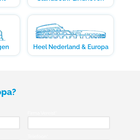
gen
Heel Nederland & Europa
opa?
Firma Vereist*
Telefoon*