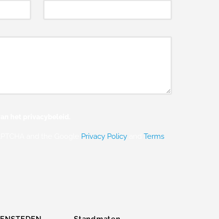
an het privacybeleid.
eCAPTCHA and the Google
Privacy Policy
and
Terms
ZENSTEDEN
Standmaten