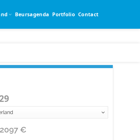
and
Beursagenda
Portfolio
Contact
29
12097
€