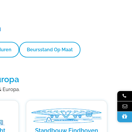
n
Huren
Beursstand Op Maat
uropa
 & Europa.
ht
Standbouw Eindhoven