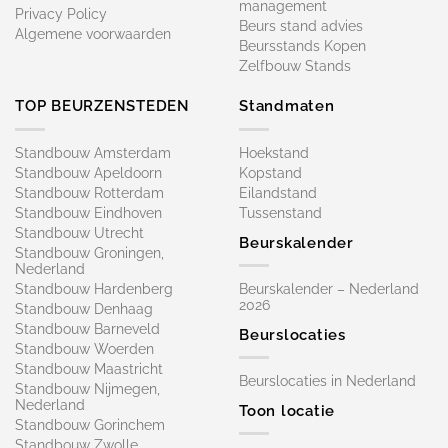
management
Privacy Policy
Beurs stand advies
Algemene voorwaarden
Beursstands Kopen
Zelfbouw Stands
TOP BEURZENSTEDEN
Standmaten
Standbouw Amsterdam
Hoekstand
Standbouw Apeldoorn
Kopstand
Standbouw Rotterdam
Eilandstand
Standbouw Eindhoven
Tussenstand
Standbouw Utrecht
Beurskalender
Standbouw Groningen,
Nederland
Standbouw Hardenberg
Beurskalender – Nederland
2026
Standbouw Denhaag
Standbouw Barneveld
Beurslocaties
Standbouw Woerden
Standbouw Maastricht
Beurslocaties in Nederland
Standbouw Nijmegen,
Nederland
Toon locatie
Standbouw Gorinchem
Standbouw Zwolle