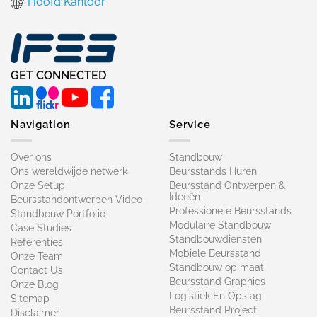
Hoofd Kantoor
GET CONNECTED
Navigation
Service
Over ons
Standbouw
Ons wereldwijde netwerk
Beursstands Huren
Onze Setup
Beursstand Ontwerpen &
Ideeën
Beursstandontwerpen Video
Professionele Beursstands
Standbouw Portfolio
Modulaire Standbouw
Case Studies
Standbouwdiensten
Referenties
Mobiele Beursstand
Onze Team
Standbouw op maat​
Contact Us
Beursstand Graphics
Onze Blog
Logistiek En Opslag
Sitemap
Beursstand Project
Disclaimer