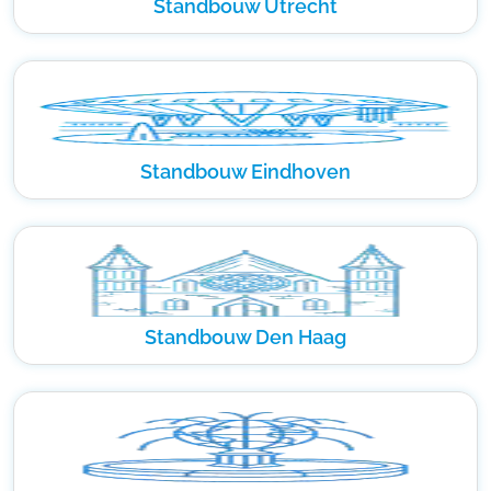
Standbouw Utrecht
Standbouw Eindhoven
Standbouw Den Haag