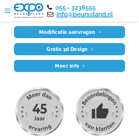
055 - 3238555
Home
RE4X3 019
info@beursstand.nl
Modificatie aanvragen
Gratis 3d Design
Meer info