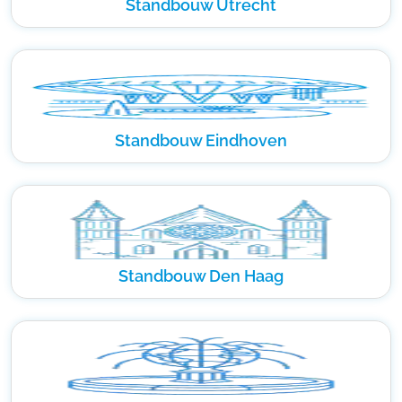
Standbouw Utrecht
Standbouw Eindhoven
Standbouw Den Haag