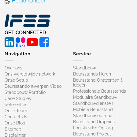
Hoofd Kantoor
GET CONNECTED
Navigation
Service
Over ons
Standbouw
Ons wereldwijde netwerk
Beursstands Huren
Onze Setup
Beursstand Ontwerpen &
Ideeën
Beursstandontwerpen Video
Professionele Beursstands
Standbouw Portfolio
Modulaire Standbouw
Case Studies
Standbouwdiensten
Referenties
Mobiele Beursstand
Onze Team
Standbouw op maat​
Contact Us
Beursstand Graphics
Onze Blog
Logistiek En Opslag
Sitemap
Beursstand Project
Disclaimer