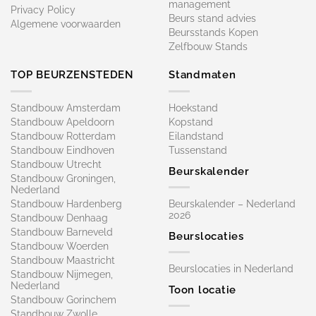
management
Privacy Policy
Beurs stand advies
Algemene voorwaarden
Beursstands Kopen
Zelfbouw Stands
TOP BEURZENSTEDEN
Standmaten
Standbouw Amsterdam
Hoekstand
Standbouw Apeldoorn
Kopstand
Standbouw Rotterdam
Eilandstand
Standbouw Eindhoven
Tussenstand
Standbouw Utrecht
Beurskalender
Standbouw Groningen,
Nederland
Standbouw Hardenberg
Beurskalender – Nederland
2026
Standbouw Denhaag
Standbouw Barneveld
Beurslocaties
Standbouw Woerden
Standbouw Maastricht
Beurslocaties in Nederland
Standbouw Nijmegen,
Nederland
Toon locatie
Standbouw Gorinchem
Standbouw Zwolle