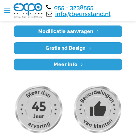
055 - 3238555
Home
RE4X3 031
info@beursstand.nl
Modificatie aanvragen
Gratis 3d Design
Meer info