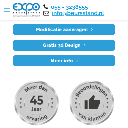
055 - 3238555
Home
RE4X3 044
info@beursstand.nl
Modificatie aanvragen
Gratis 3d Design
Meer info