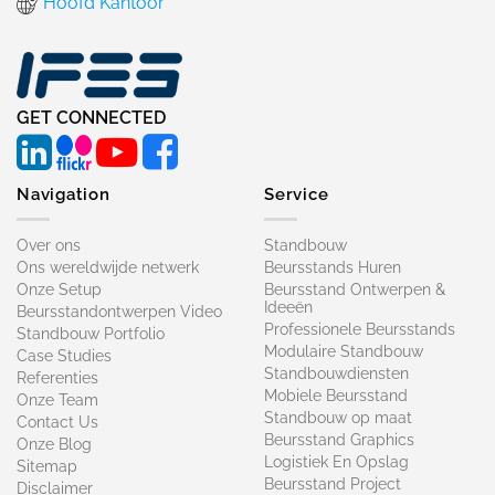
Hoofd Kantoor
GET CONNECTED
Navigation
Service
Over ons
Standbouw
Ons wereldwijde netwerk
Beursstands Huren
Onze Setup
Beursstand Ontwerpen &
Ideeën
Beursstandontwerpen Video
Professionele Beursstands
Standbouw Portfolio
Modulaire Standbouw
Case Studies
Standbouwdiensten
Referenties
Mobiele Beursstand
Onze Team
Standbouw op maat​
Contact Us
Beursstand Graphics
Onze Blog
Logistiek En Opslag
Sitemap
Beursstand Project
Disclaimer