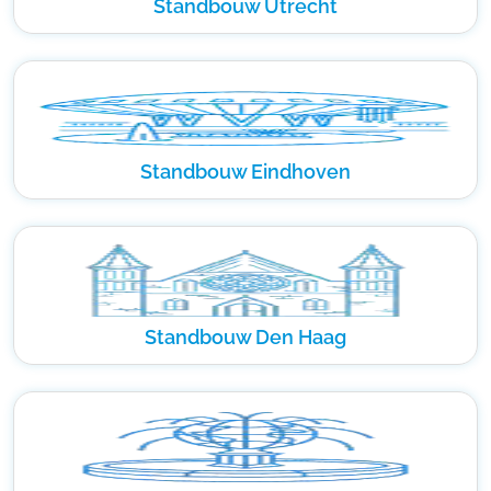
Standbouw Utrecht
Standbouw Eindhoven
Standbouw Den Haag