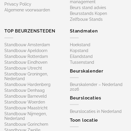
management
Privacy Policy
Beurs stand advies
Algemene voorwaarden
Beursstands Kopen
Zelfbouw Stands
TOP BEURZENSTEDEN
Standmaten
Standbouw Amsterdam
Hoekstand
Standbouw Apeldoorn
Kopstand
Standbouw Rotterdam
Eilandstand
Standbouw Eindhoven
Tussenstand
Standbouw Utrecht
Beurskalender
Standbouw Groningen,
Nederland
Standbouw Hardenberg
Beurskalender – Nederland
2026
Standbouw Denhaag
Standbouw Barneveld
Beurslocaties
Standbouw Woerden
Standbouw Maastricht
Beurslocaties in Nederland
Standbouw Nijmegen,
Nederland
Toon locatie
Standbouw Gorinchem
Standbouw Zwolle