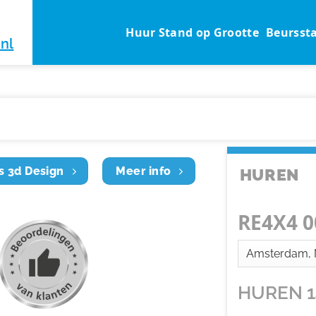
Huur Stand op Grootte
Beursst
nl
s 3d Design
Meer info
HUREN
RE4X4 0
HUREN