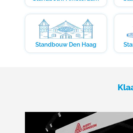
Standbouw Den Haag
St
Kla