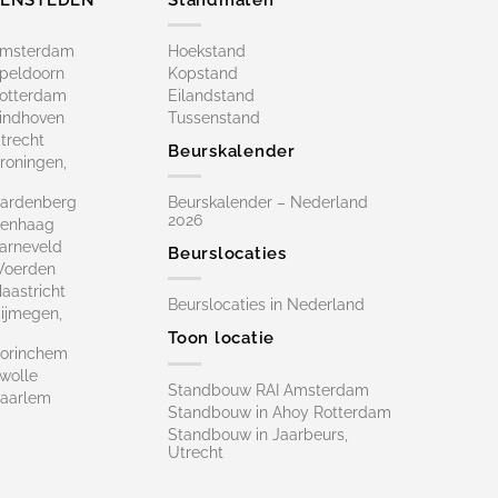
Amsterdam
Hoekstand
peldoorn
Kopstand
otterdam
Eilandstand
indhoven
Tussenstand
trecht
Beurskalender
roningen,
ardenberg
Beurskalender – Nederland
2026
Denhaag
arneveld
Beurslocaties
Woerden
astricht
Beurslocaties in Nederland
ijmegen,
Toon locatie
orinchem
wolle
Standbouw RAI Amsterdam
aarlem
Standbouw in Ahoy Rotterdam
Standbouw in Jaarbeurs,
Utrecht