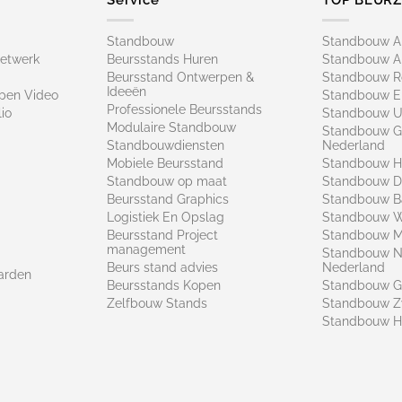
Standbouw
Standbouw 
netwerk
Beursstands Huren
Standbouw A
Beursstand Ontwerpen &
Standbouw R
Ideeën
pen Video
Standbouw E
Professionele Beursstands
io
Standbouw U
Modulaire Standbouw
Standbouw G
Standbouwdiensten
Nederland
Mobiele Beursstand
Standbouw H
Standbouw op maat​
Standbouw 
Beursstand Graphics
Standbouw B
Logistiek En Opslag
Standbouw 
Beursstand Project
Standbouw Ma
management
Standbouw N
Beurs stand advies
Nederland
arden
Beursstands Kopen
Standbouw G
Zelfbouw Stands
Standbouw Z
Standbouw H