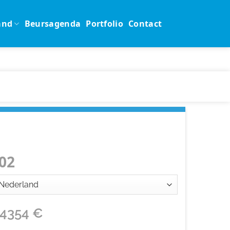
and
Beursagenda
Portfolio
Contact
02
14354
€