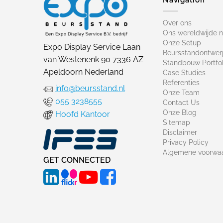
Over ons
Ons wereldwijde 
Onze Setup
Expo Display Service Laan
Beursstandontwer
van Westenenk 90 7336 AZ
Standbouw Portfol
Apeldoorn Nederland
Case Studies
Referenties
info@beursstand.nl
Onze Team
055 3238555
Contact Us
Onze Blog
Hoofd Kantoor
Sitemap
Disclaimer
Privacy Policy
Algemene voorwa
GET CONNECTED