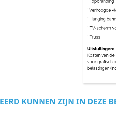
* Topbranding
* Verhoogde vl
* Hanging bann
* TV-scherm v
* Truss
Uitsluitingen:
Kosten van de b
voor grafisch 
belastingen (in
SEERD KUNNEN ZIJN IN DEZE 