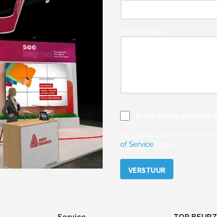
Commentaar
Ik heb kennis genomen v
This site is protected by r
of Service
apply.
Please leave this field empty.
Service
TOP BEUR