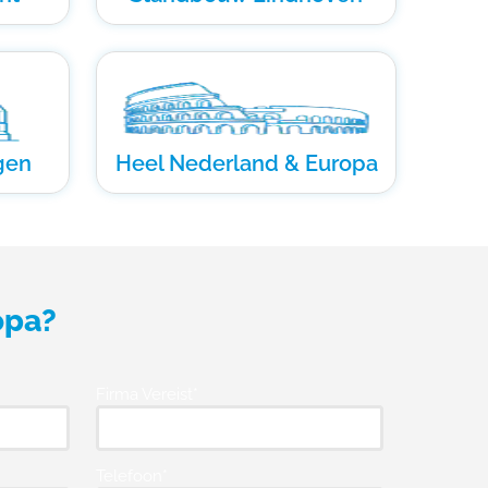
gen
Heel Nederland & Europa
opa?
Firma Vereist*
Telefoon*