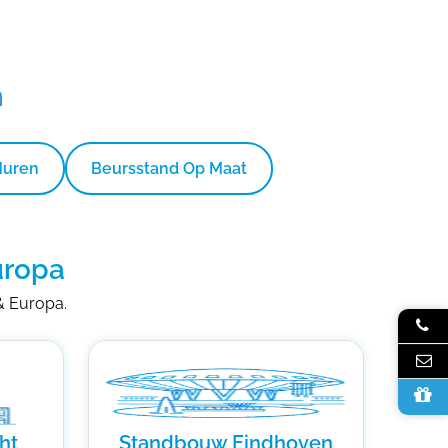
n
Huren
Beursstand Op Maat
uropa
 & Europa.
ht
Standbouw Eindhoven