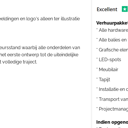
dingen en logo's alleen ter illustratie
Verhuurpakket
* Alle hardwar
* Alle balies en
eursstand waarbij alle onderdelen van
* Grafische el
het eerste ontwerp tot de uiteindelijke
* LED-spots
 volledige traject.
* Meubilair
* Tapijt
* Installatie e
* Transport va
* Projectmana
Indien opgeno