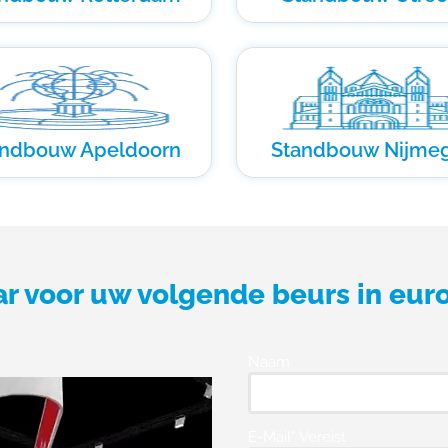
andbouw Apeldoorn
Standbouw Nijme
ar voor uw volgende beurs in eur
Naam
E-Mail* Vereist