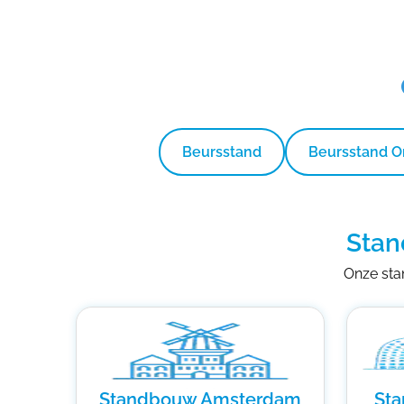
Beursstand
Beursstand 
Stan
Onze stan
Standbouw Amsterdam
St