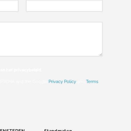
an het privacybeleid.
eCAPTCHA and the Google
Privacy Policy
and
Terms
ZENSTEDEN
Standmaten