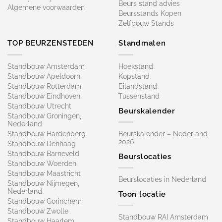
Beurs stand advies
Algemene voorwaarden
Beursstands Kopen
Zelfbouw Stands
TOP BEURZENSTEDEN
Standmaten
Standbouw Amsterdam
Hoekstand
Standbouw Apeldoorn
Kopstand
Standbouw Rotterdam
Eilandstand
Standbouw Eindhoven
Tussenstand
Standbouw Utrecht
Beurskalender
Standbouw Groningen,
Nederland
Standbouw Hardenberg
Beurskalender – Nederland
2026
Standbouw Denhaag
Standbouw Barneveld
Beurslocaties
Standbouw Woerden
Standbouw Maastricht
Beurslocaties in Nederland
Standbouw Nijmegen,
Nederland
Toon locatie
Standbouw Gorinchem
Standbouw Zwolle
Standbouw RAI Amsterdam
Standbouw Haarlem