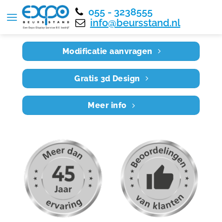
055 - 3238555
Home
RE5X3 021
info@beursstand.nl
Modificatie aanvragen
Gratis 3d Design
Meer info