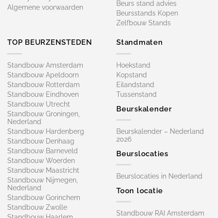
Beurs stand advies
Algemene voorwaarden
Beursstands Kopen
Zelfbouw Stands
TOP BEURZENSTEDEN
Standmaten
Standbouw Amsterdam
Hoekstand
Standbouw Apeldoorn
Kopstand
Standbouw Rotterdam
Eilandstand
Standbouw Eindhoven
Tussenstand
Standbouw Utrecht
Beurskalender
Standbouw Groningen,
Nederland
Standbouw Hardenberg
Beurskalender – Nederland
2026
Standbouw Denhaag
Standbouw Barneveld
Beurslocaties
Standbouw Woerden
Standbouw Maastricht
Beurslocaties in Nederland
Standbouw Nijmegen,
Nederland
Toon locatie
Standbouw Gorinchem
Standbouw Zwolle
Standbouw RAI Amsterdam
Standbouw Haarlem