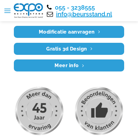
055 - 3238555
Home
RE5X3 023
info@beursstand.nl
Modificatie aanvragen
Gratis 3d Design
Meer info