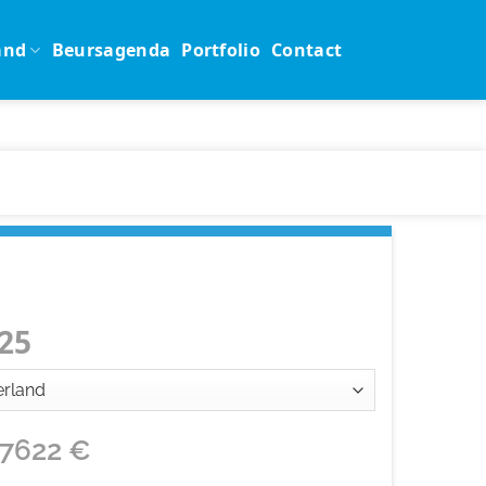
and
Beursagenda
Portfolio
Contact
25
17622
€