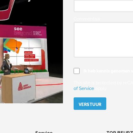
Commentaar
Ik heb kennis genomen v
This site is protected by r
of Service
apply.
Please leave this field empty.
Service
TOP BEUR