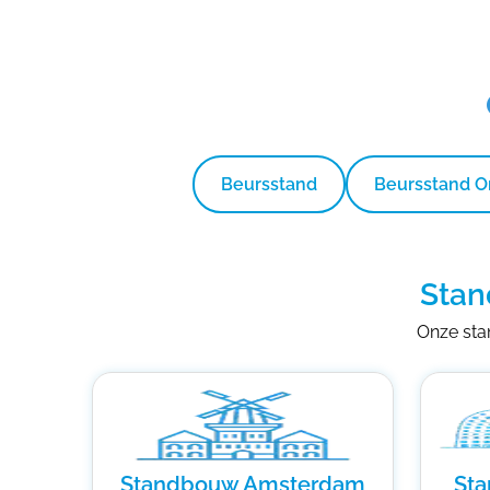
Beursstand
Beursstand 
Stan
Onze stan
Standbouw Amsterdam
St