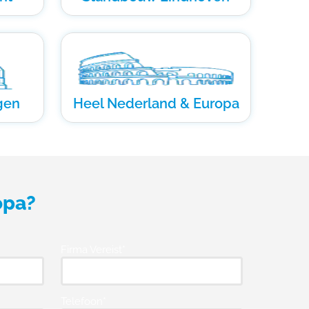
gen
Heel Nederland & Europa
opa?
Firma Vereist*
Telefoon*