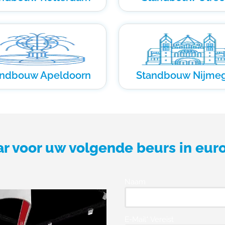
andbouw Apeldoorn
Standbouw Nijme
ar voor uw volgende beurs in eur
Naam
E-Mail* Vereist