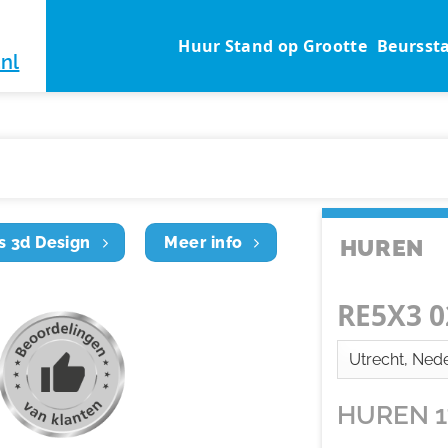
Huur Stand op Grootte
Beursst
nl
s 3d Design
Meer info
HUREN
RE5X3 0
HUREN