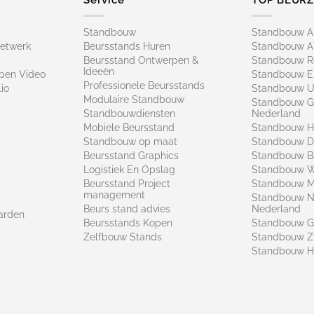
Standbouw
Standbouw 
netwerk
Beursstands Huren
Standbouw A
Beursstand Ontwerpen &
Standbouw R
Ideeën
pen Video
Standbouw E
Professionele Beursstands
io
Standbouw U
Modulaire Standbouw
Standbouw G
Standbouwdiensten
Nederland
Mobiele Beursstand
Standbouw H
Standbouw op maat​
Standbouw 
Beursstand Graphics
Standbouw B
Logistiek En Opslag
Standbouw 
Beursstand Project
Standbouw Ma
management
Standbouw N
Beurs stand advies
Nederland
arden
Beursstands Kopen
Standbouw G
Zelfbouw Stands
Standbouw Z
Standbouw H