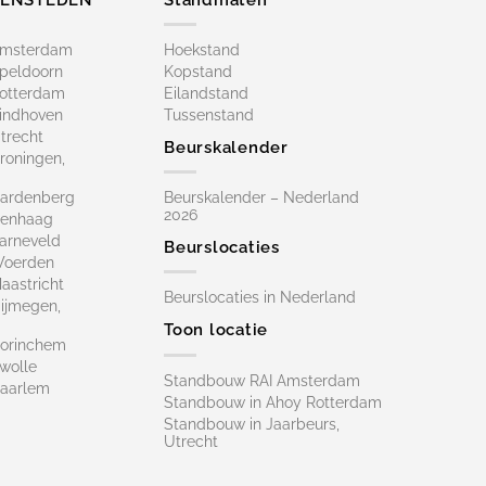
Amsterdam
Hoekstand
peldoorn
Kopstand
otterdam
Eilandstand
indhoven
Tussenstand
trecht
Beurskalender
roningen,
ardenberg
Beurskalender – Nederland
2026
Denhaag
arneveld
Beurslocaties
Woerden
astricht
Beurslocaties in Nederland
ijmegen,
Toon locatie
orinchem
wolle
Standbouw RAI Amsterdam
aarlem
Standbouw in Ahoy Rotterdam
Standbouw in Jaarbeurs,
Utrecht