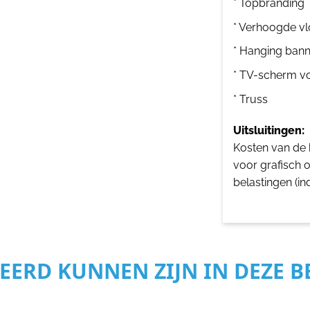
* Topbranding
* Verhoogde vl
* Hanging bann
* TV-scherm v
* Truss
Uitsluitingen:
Kosten van de b
voor grafisch 
belastingen (in
SEERD KUNNEN ZIJN IN DEZE 