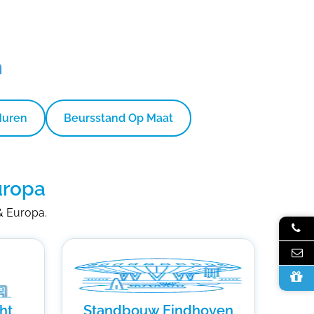
n
Huren
Beursstand Op Maat
uropa
 & Europa.
ht
Standbouw Eindhoven