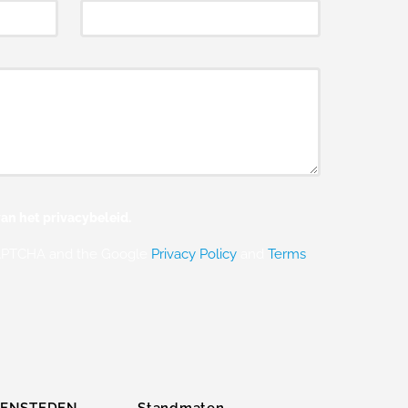
an het privacybeleid.
eCAPTCHA and the Google
Privacy Policy
and
Terms
ZENSTEDEN
Standmaten