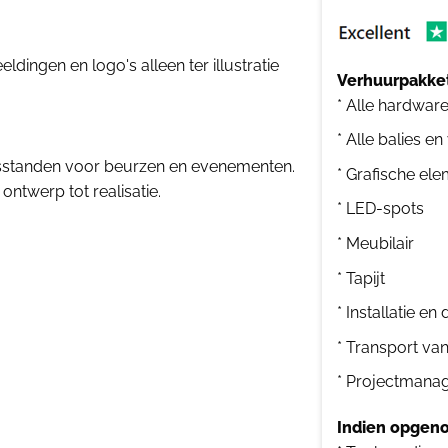
dingen en logo's alleen ter illustratie
Verhuurpakket
* Alle hardwar
* Alle balies en
sstanden voor beurzen en evenementen.
* Grafische el
ontwerp tot realisatie.
* LED-spots
* Meubilair
* Tapijt
* Installatie e
* Transport va
* Projectmana
Indien opgeno