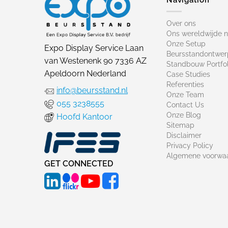
Over ons
Ons wereldwijde 
Onze Setup
Expo Display Service Laan
Beursstandontwer
van Westenenk 90 7336 AZ
Standbouw Portfol
Apeldoorn Nederland
Case Studies
Referenties
info@beursstand.nl
Onze Team
055 3238555
Contact Us
Onze Blog
Hoofd Kantoor
Sitemap
Disclaimer
Privacy Policy
Algemene voorwa
GET CONNECTED