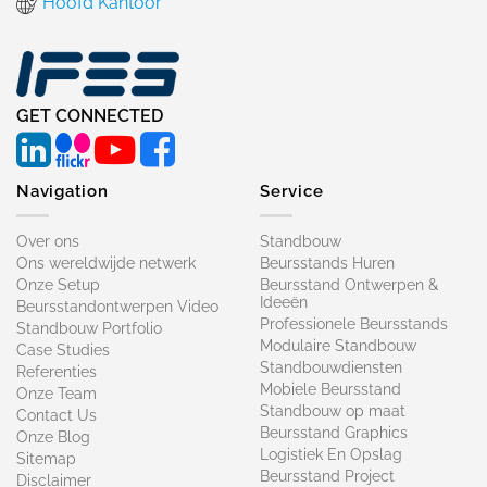
Hoofd Kantoor
GET CONNECTED
Navigation
Service
Over ons
Standbouw
Ons wereldwijde netwerk
Beursstands Huren
Onze Setup
Beursstand Ontwerpen &
Ideeën
Beursstandontwerpen Video
Professionele Beursstands
Standbouw Portfolio
Modulaire Standbouw
Case Studies
Standbouwdiensten
Referenties
Mobiele Beursstand
Onze Team
Standbouw op maat​
Contact Us
Beursstand Graphics
Onze Blog
Logistiek En Opslag
Sitemap
Beursstand Project
Disclaimer