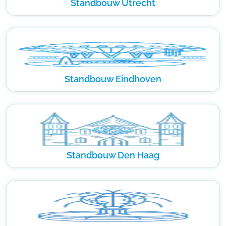
Standbouw Utrecht
Standbouw Eindhoven
Standbouw Den Haag