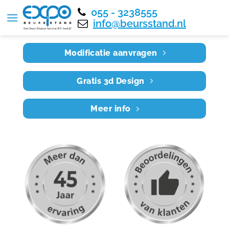
055 - 3238555
Home
RE6X3 041
info@beursstand.nl
Modificatie aanvragen
Gratis 3d Design
Meer info