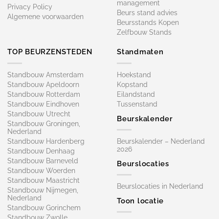
management
Privacy Policy
Beurs stand advies
Algemene voorwaarden
Beursstands Kopen
Zelfbouw Stands
TOP BEURZENSTEDEN
Standmaten
Standbouw Amsterdam
Hoekstand
Standbouw Apeldoorn
Kopstand
Standbouw Rotterdam
Eilandstand
Standbouw Eindhoven
Tussenstand
Standbouw Utrecht
Beurskalender
Standbouw Groningen,
Nederland
Standbouw Hardenberg
Beurskalender – Nederland
2026
Standbouw Denhaag
Standbouw Barneveld
Beurslocaties
Standbouw Woerden
Standbouw Maastricht
Beurslocaties in Nederland
Standbouw Nijmegen,
Nederland
Toon locatie
Standbouw Gorinchem
Standbouw Zwolle