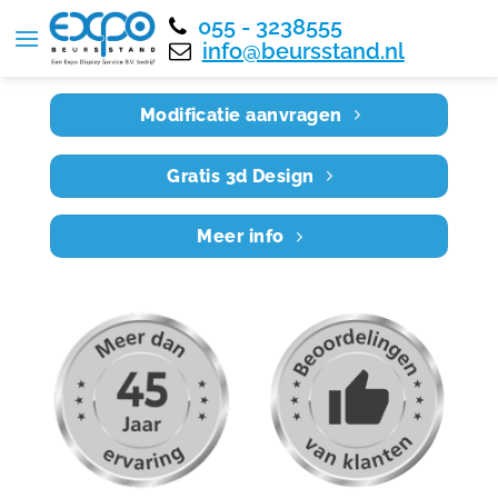
055 - 3238555
Home
RE6X5 003
info@beursstand.nl
Modificatie aanvragen
Gratis 3d Design
Meer info