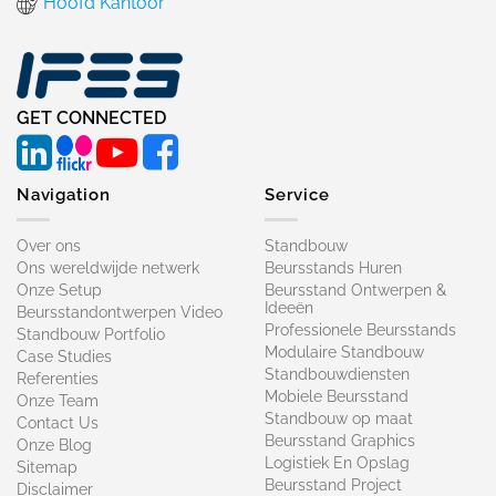
Hoofd Kantoor
GET CONNECTED
Navigation
Service
Over ons
Standbouw
Ons wereldwijde netwerk
Beursstands Huren
Onze Setup
Beursstand Ontwerpen &
Ideeën
Beursstandontwerpen Video
Professionele Beursstands
Standbouw Portfolio
Modulaire Standbouw
Case Studies
Standbouwdiensten
Referenties
Mobiele Beursstand
Onze Team
Standbouw op maat​
Contact Us
Beursstand Graphics
Onze Blog
Logistiek En Opslag
Sitemap
Beursstand Project
Disclaimer