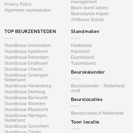
management
Privacy Policy
Beurs stand advies
Algemene voorwaarden
Beursstands Kopen
Zelfbouw Stands
TOP BEURZENSTEDEN
Standmaten
Standbouw Amsterdam
Hoekstand
Standbouw Apeldoorn
Kopstand
Standbouw Rotterdam
Eilandstand
Standbouw Eindhoven
Tussenstand
Standbouw Utrecht
Beurskalender
Standbouw Groningen,
Nederland
Standbouw Hardenberg
Beurskalender – Nederland
2026
Standbouw Denhaag
Standbouw Barneveld
Beurslocaties
Standbouw Woerden
Standbouw Maastricht
Beurslocaties in Nederland
Standbouw Nijmegen,
Nederland
Toon locatie
Standbouw Gorinchem
Standbouw Zwolle