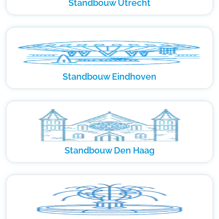
Standbouw Utrecht
Standbouw Eindhoven
Standbouw Den Haag