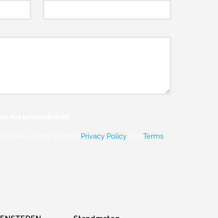
an het privacybeleid.
eCAPTCHA and the Google
Privacy Policy
and
Terms