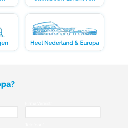
gen
Heel Nederland & Europa
opa?
Firma Vereist*
Telefoon*