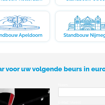
andbouw Apeldoorn
Standbouw Nijme
ar voor uw volgende beurs in eur
Naam
E-Mail* Vereist