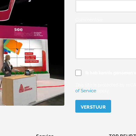
Commentaar
Ik heb kennis genomen v
This site is protected by r
of Service
apply.
Please leave this field empty.