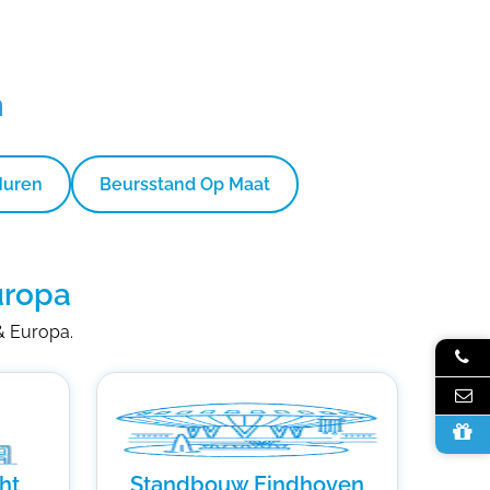
n
Huren
Beursstand Op Maat
uropa
 & Europa.
ht
Standbouw Eindhoven