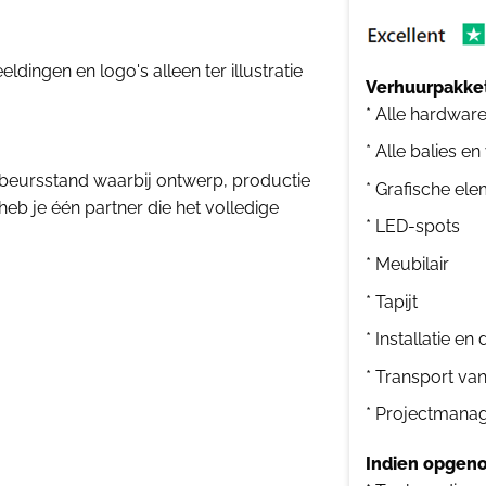
dingen en logo's alleen ter illustratie
Verhuurpakket
* Alle hardwar
* Alle balies en
beursstand waarbij ontwerp, productie
* Grafische el
heb je één partner die het volledige
* LED-spots
* Meubilair
* Tapijt
* Installatie e
* Transport va
* Projectmana
Indien opgeno