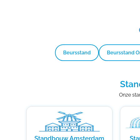
Beursstand
Beursstand 
Stan
Onze stan
Standbouw Amsterdam
St