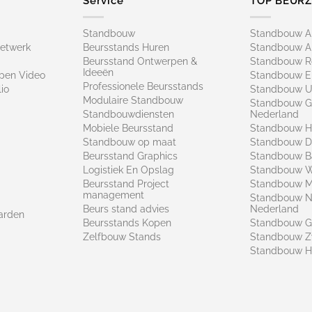
Service
TOP BEUR
Standbouw
Standbouw 
netwerk
Beursstands Huren
Standbouw A
Beursstand Ontwerpen &
Standbouw R
Ideeën
pen Video
Standbouw E
Professionele Beursstands
io
Standbouw U
Modulaire Standbouw
Standbouw G
Standbouwdiensten
Nederland
Mobiele Beursstand
Standbouw H
Standbouw op maat​
Standbouw 
Beursstand Graphics
Standbouw B
Logistiek En Opslag
Standbouw 
Beursstand Project
Standbouw Ma
management
Standbouw N
Beurs stand advies
Nederland
arden
Beursstands Kopen
Standbouw G
Zelfbouw Stands
Standbouw Z
Standbouw H