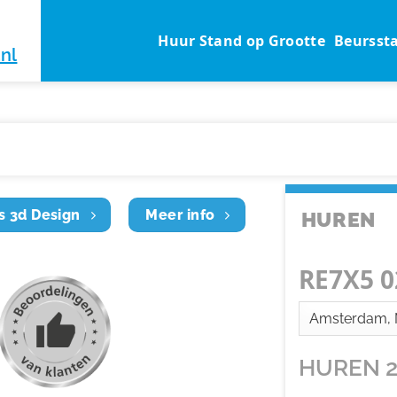
Huur Stand op Grootte
Beursst
nl
s 3d Design
Meer info
HUREN
RE7X5 0
HUREN