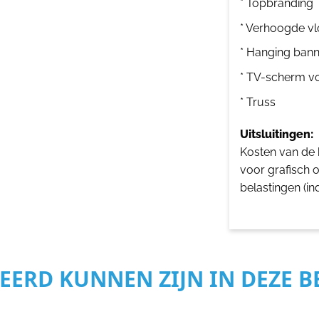
* Topbranding
* Verhoogde vl
* Hanging bann
* TV-scherm v
* Truss
Uitsluitingen:
Kosten van de b
voor grafisch 
belastingen (in
SEERD KUNNEN ZIJN IN DEZE 