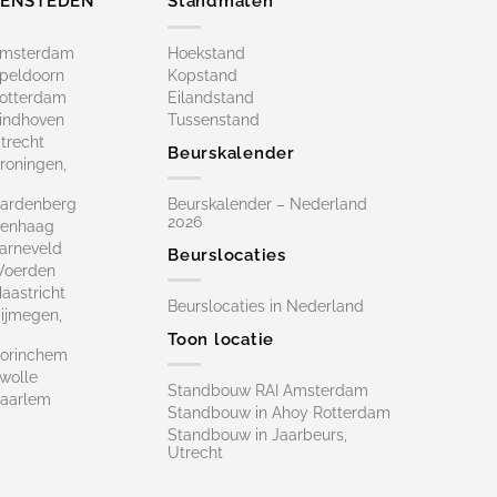
ZENSTEDEN
Standmaten
Amsterdam
Hoekstand
peldoorn
Kopstand
otterdam
Eilandstand
indhoven
Tussenstand
trecht
Beurskalender
roningen,
ardenberg
Beurskalender – Nederland
2026
Denhaag
arneveld
Beurslocaties
Woerden
astricht
Beurslocaties in Nederland
ijmegen,
Toon locatie
orinchem
wolle
Standbouw RAI Amsterdam
aarlem
Standbouw in Ahoy Rotterdam
Standbouw in Jaarbeurs,
Utrecht