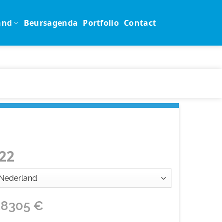
and
Beursagenda
Portfolio
Contact
22
28305
€