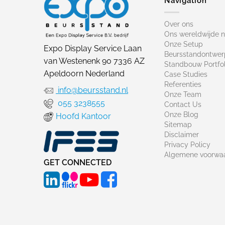
Navigation
Over ons
Ons wereldwijde 
Onze Setup
Expo Display Service Laan
Beursstandontwer
van Westenenk 90 7336 AZ
Standbouw Portfol
Apeldoorn Nederland
Case Studies
Referenties
info@beursstand.nl
Onze Team
055 3238555
Contact Us
Onze Blog
Hoofd Kantoor
Sitemap
Disclaimer
Privacy Policy
Algemene voorwa
GET CONNECTED