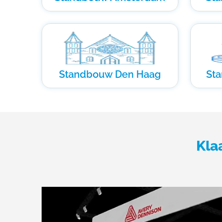
Standbouw Den Haag
St
Kla