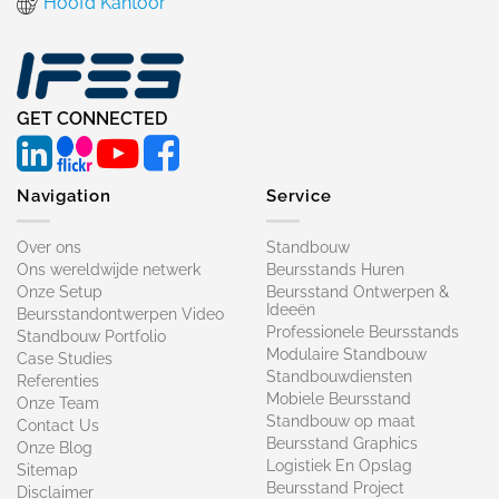
Hoofd Kantoor
GET CONNECTED
Navigation
Service
Over ons
Standbouw
Ons wereldwijde netwerk
Beursstands Huren
Onze Setup
Beursstand Ontwerpen &
Ideeën
Beursstandontwerpen Video
Professionele Beursstands
Standbouw Portfolio
Modulaire Standbouw
Case Studies
Standbouwdiensten
Referenties
Mobiele Beursstand
Onze Team
Standbouw op maat​
Contact Us
Beursstand Graphics
Onze Blog
Logistiek En Opslag
Sitemap
Beursstand Project
Disclaimer