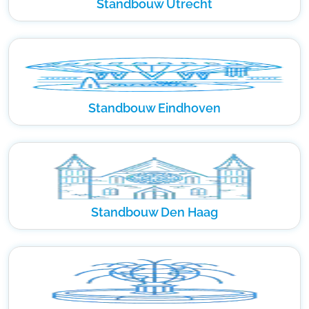
Standbouw Utrecht
Standbouw Eindhoven
Standbouw Den Haag