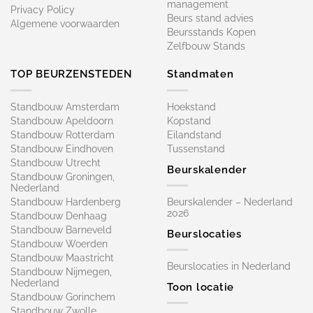
management
Privacy Policy
Beurs stand advies
Algemene voorwaarden
Beursstands Kopen
Zelfbouw Stands
TOP BEURZENSTEDEN
Standmaten
Standbouw Amsterdam
Hoekstand
Standbouw Apeldoorn
Kopstand
Standbouw Rotterdam
Eilandstand
Standbouw Eindhoven
Tussenstand
Standbouw Utrecht
Beurskalender
Standbouw Groningen,
Nederland
Standbouw Hardenberg
Beurskalender – Nederland
2026
Standbouw Denhaag
Standbouw Barneveld
Beurslocaties
Standbouw Woerden
Standbouw Maastricht
Beurslocaties in Nederland
Standbouw Nijmegen,
Nederland
Toon locatie
Standbouw Gorinchem
Standbouw Zwolle