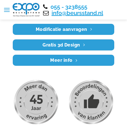
055 - 3238555
Home
RE8X6 031
info@beursstand.nl
Modificatie aanvragen
Gratis 3d Design
Meer info