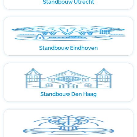
Standbouw Utrecht
Standbouw Eindhoven
Standbouw Den Haag