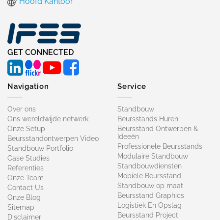
Hoofd Kantoor
GET CONNECTED
Navigation
Service
Over ons
Standbouw
Ons wereldwijde netwerk
Beursstands Huren
Onze Setup
Beursstand Ontwerpen &
Ideeën
Beursstandontwerpen Video
Professionele Beursstands
Standbouw Portfolio
Modulaire Standbouw
Case Studies
Standbouwdiensten
Referenties
Mobiele Beursstand
Onze Team
Standbouw op maat​
Contact Us
Beursstand Graphics
Onze Blog
Logistiek En Opslag
Sitemap
Beursstand Project
Disclaimer