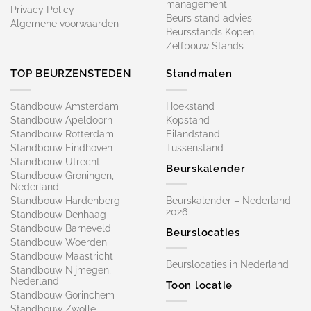
management
Privacy Policy
Beurs stand advies
Algemene voorwaarden
Beursstands Kopen
Zelfbouw Stands
TOP BEURZENSTEDEN
Standmaten
Standbouw Amsterdam
Hoekstand
Standbouw Apeldoorn
Kopstand
Standbouw Rotterdam
Eilandstand
Standbouw Eindhoven
Tussenstand
Standbouw Utrecht
Beurskalender
Standbouw Groningen,
Nederland
Standbouw Hardenberg
Beurskalender – Nederland
2026
Standbouw Denhaag
Standbouw Barneveld
Beurslocaties
Standbouw Woerden
Standbouw Maastricht
Beurslocaties in Nederland
Standbouw Nijmegen,
Nederland
Toon locatie
Standbouw Gorinchem
Standbouw Zwolle