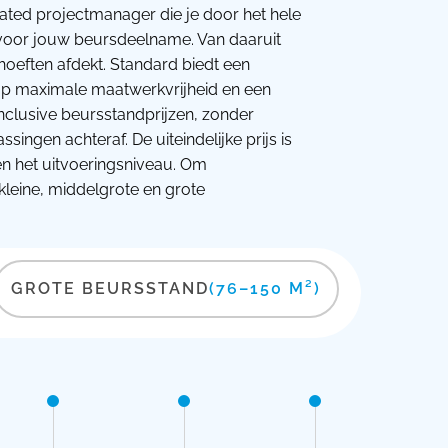
cated projectmanager die je door het hele
s voor jouw beursdeelname. Van daaruit
ehoeften afdekt. Standard biedt een
t op maximale maatwerkvrijheid en een
nclusive beursstandprijzen, zonder
ingen achteraf. De uiteindelijke prijs is
en het uitvoeringsniveau. Om
kleine, middelgrote en grote
GROTE BEURSSTAND
(76–150 M²)