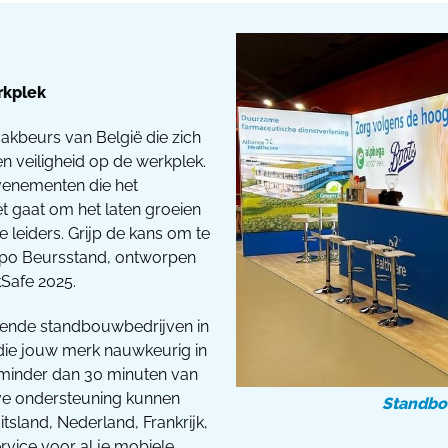
rkplek
vakbeurs van België die zich
n veiligheid op de werkplek.
evenementen die het
t gaat om het laten groeien
 leiders. Grijp de kans om te
xpo Beursstand, ontworpen
kSafe 2025.
idende standbouwbedrijven in
die jouw merk nauwkeurig in
 minder dan 30 minuten van
ve ondersteuning kunnen
Standbo
sland, Nederland, Frankrijk,
ervice voor al je mobiele