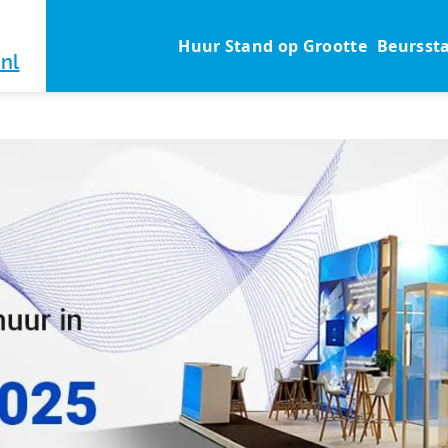
Huur Stand op Grootte
Beursst
nl