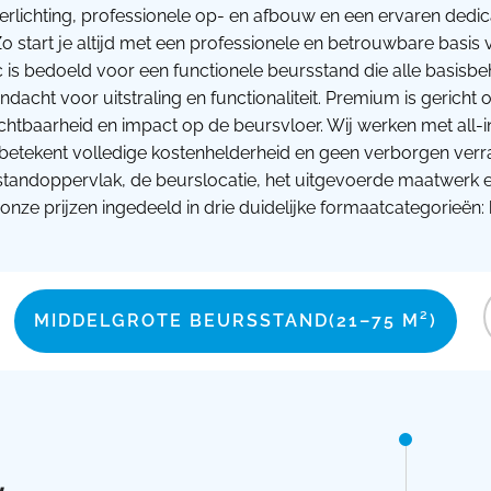
verlichting, professionele op- en afbouw en een ervaren dedi
o start je altijd met een professionele en betrouwbare basi
ic is bedoeld voor een functionele beursstand die alle basisb
dacht voor uitstraling en functionaliteit. Premium is gerich
htbaarheid en impact op de beursvloer. Wij werken met all-i
betekent volledige kostenhelderheid en geen verborgen verrass
 standoppervlak, de beurslocatie, het uitgevoerde maatwerk 
nze prijzen ingedeeld in drie duidelijke formaatcategorieën: 
MIDDELGROTE BEURSSTAND
(21–75 M²)