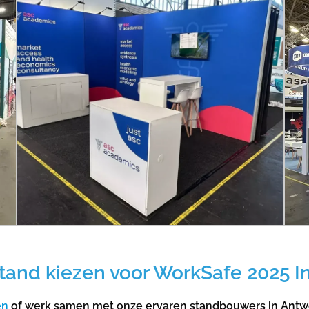
and kiezen voor WorkSafe 2025 I
ën
of werk samen met onze ervaren standbouwers in Antw