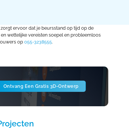
zorgt ervoor dat je beursstand op tijd op de
 en wettelijke vereisten soepel en probleemloos
dbouwers op
055-3238555
.
Ontvang Een Gratis 3D-Ontwerp
Projecten