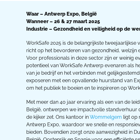
Waar – Antwerp Expo, België
Wanneer – 26 & 27 maart 2025
Industrie – Gezondheid en veiligheid op de we
WorkSafe 2025 is de belangrijkste tweejaarlijkse 
richt op het bevorderen van gezondheid, welzijn e
Voor professionals in deze sector zijn er weinig 
potentieel van WorkSafe Antwerp evenaren als he
van je bedrijf en het verbinden met gelijkgestemde
exposeren met een opvallende huurstand van E
om het publiek te boeien en te inspireren op Wor
Met meer dan 40 jaar ervaring als een van de le
België, ontwerpen we impactvolle standverhuur 
de kijker zet. Ons kantoor in
Wommelgem
ligt op
Antwerp Expo, waardoor we snelle en responsie
bieden. Bovendien zorgt onze aanwezigheid in Duit
België, Oostenrijk en Spanje voor een efficiënte s