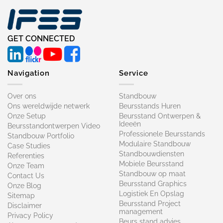
GET CONNECTED
Navigation
Service
Over ons
Standbouw
Ons wereldwijde netwerk
Beursstands Huren
Onze Setup
Beursstand Ontwerpen &
Ideeën
Beursstandontwerpen Video
Professionele Beursstands
Standbouw Portfolio
Modulaire Standbouw
Case Studies
Standbouwdiensten
Referenties
Mobiele Beursstand
Onze Team
Standbouw op maat​
Contact Us
Beursstand Graphics
Onze Blog
Logistiek En Opslag
Sitemap
Beursstand Project
Disclaimer
management
Privacy Policy
Beurs stand advies