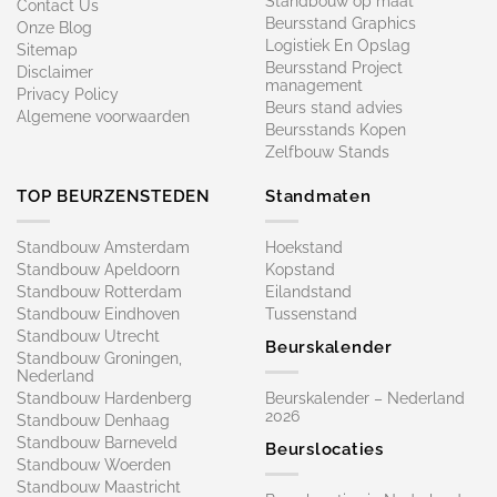
Standbouw op maat​
Contact Us
Beursstand Graphics
Onze Blog
Logistiek En Opslag
Sitemap
Beursstand Project
Disclaimer
management
Privacy Policy
Beurs stand advies
Algemene voorwaarden
Beursstands Kopen
Zelfbouw Stands
TOP BEURZENSTEDEN
Standmaten
Standbouw Amsterdam
Hoekstand
Standbouw Apeldoorn
Kopstand
Standbouw Rotterdam
Eilandstand
Standbouw Eindhoven
Tussenstand
Standbouw Utrecht
Beurskalender
Standbouw Groningen,
Nederland
Standbouw Hardenberg
Beurskalender – Nederland
2026
Standbouw Denhaag
Standbouw Barneveld
Beurslocaties
Standbouw Woerden
Standbouw Maastricht