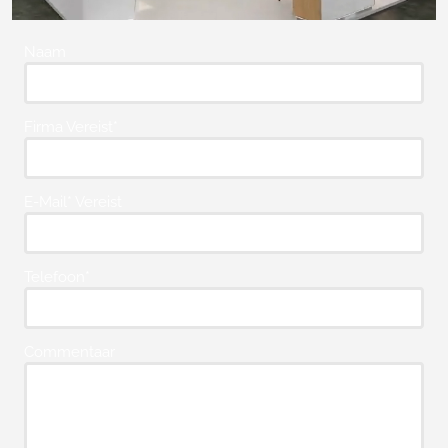
Naam
Firma Vereist*
E-Mail* Vereist
Telefoon*
Commentaar