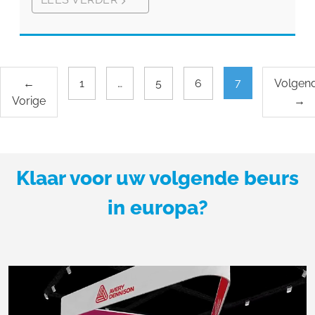
7
←
1
…
5
6
Volgen
Vorige
→
Klaar voor uw volgende beurs
in europa?