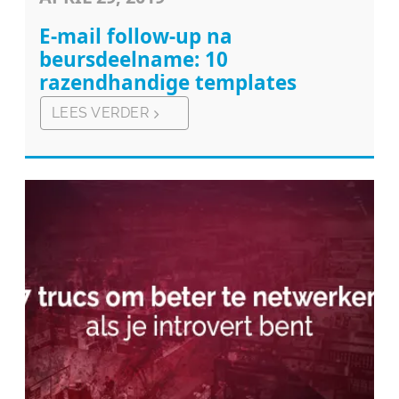
E-mail follow-up na
beursdeelname: 10
razendhandige templates
LEES VERDER