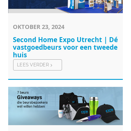
OKTOBER 23, 2024
Second Home Expo Utrecht | Dé
vastgoedbeurs voor een tweede
huis
LEES VERDER