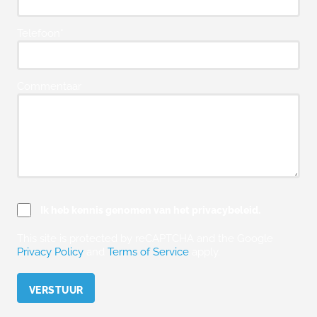
Telefoon*
Commentaar
Ik heb kennis genomen van het privacybeleid.
This site is protected by reCAPTCHA and the Google
Privacy Policy
and
Terms of Service
apply.
Please leave this field empty.