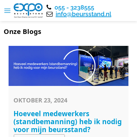
055 - 3238555
Over ons
Blog
info@beursstand.nl
Onze Blogs
OKTOBER 23, 2024
Hoeveel medewerkers
(standbemanning) heb ik nodig
voor mijn beursstand?