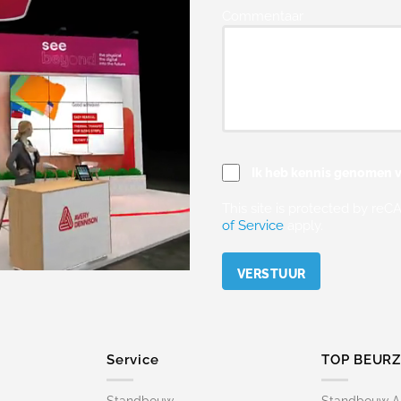
Commentaar
Ik heb kennis genomen v
This site is protected by r
of Service
apply.
Please leave this field empty.
Service
TOP BEUR
Standbouw
Standbouw 