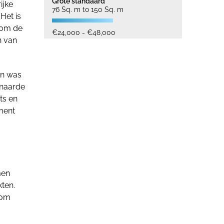
Grote standaard
ijke
76 Sq. m to 150 Sq. m
Het is
 om de
€24,000 - €48,000
n van
en was
enaarde
ts en
ment
men
kten.
 om