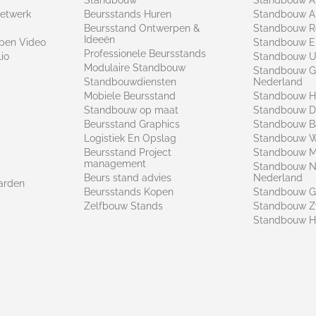
netwerk
Beursstands Huren
Standbouw A
Beursstand Ontwerpen &
Standbouw R
Ideeën
pen Video
Standbouw E
Professionele Beursstands
io
Standbouw U
Modulaire Standbouw
Standbouw G
Standbouwdiensten
Nederland
Mobiele Beursstand
Standbouw H
Standbouw op maat​
Standbouw 
Beursstand Graphics
Standbouw B
Logistiek En Opslag
Standbouw 
Beursstand Project
Standbouw Ma
management
Standbouw N
Beurs stand advies
Nederland
arden
Beursstands Kopen
Standbouw G
Zelfbouw Stands
Standbouw Z
Standbouw H