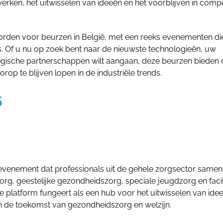
rken, het uitwisselen van ideeën en het voorblijven in compe
rden voor beurzen in België, met een reeks evenementen di
ls. Of u nu op zoek bent naar de nieuwste technologieën, uw
tegische partnerschappen wilt aangaan, deze beurzen bieden 
rop te blijven lopen in de industriële trends.
5
 evenement dat professionals uit de gehele zorgsector samen
g, geestelijke gezondheidszorg, speciale jeugdzorg en facil
platform fungeert als een hub voor het uitwisselen van idee
 de toekomst van gezondheidszorg en welzijn.