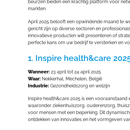
beurzen bieden een krachtig platform voor netwe
markten.
April 2025 belooft een opwindende maand te wo
gericht zijn op diverse sectoren en professiona
innovatieve producten wilt presenteren of stra
perfecte kans om uw bedrijf te versterken en voo
1. Inspire health&care 202
Wanneer:
23 april tot 24 april 2025
Waar:
Nekkerhal, Mechelen, België
Industrie:
Gezondheidszorg en welzijn
Inspire health&care 2025 is een vooraanstaand
waaronder ziekenhuiszorg, ouderenzorg, thuiszor
voor mensen met een beperking. Dit dynamische 
ontdekken van innovaties en het vormgeven van