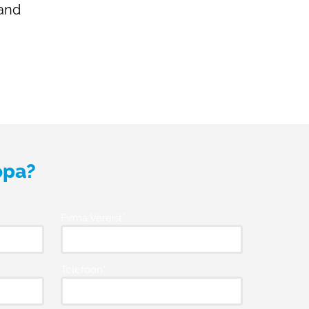
and
opa?
Firma Vereist*
Telefoon*