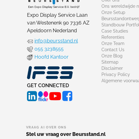
Ons wereldwijde 
Onze Setup
Expo Display Service Laan
Beursstandontwer
van Westenenk 90 7336 AZ
Standbouw Portfol
Apeldoorn Nederland
Case Studies
Referenties
info@beursstand.nl
Onze Team
055 3238555
Contact Us
Onze Blog
Hoofd Kantoor
Sitemap
Disclaimer
Privacy Policy
Algemene voorwa
GET CONNECTED
VRAAG AI OVER ONS
Stel uw vraag over Beursstand.nl