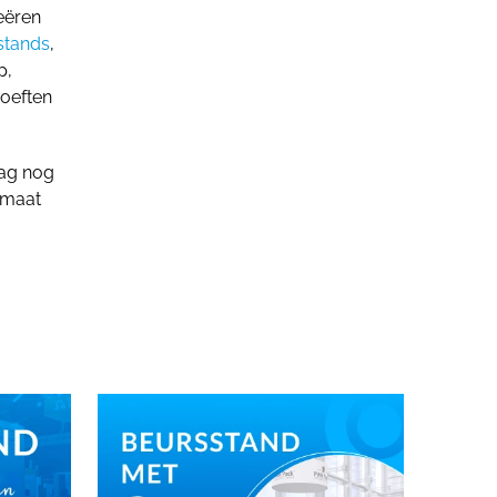
eëren
stands
,
p,
hoeften
aag nog
 maat