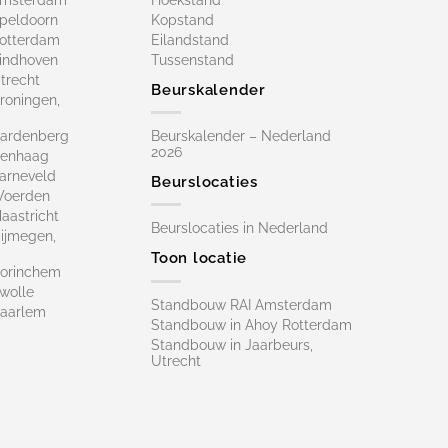
peldoorn
Kopstand
otterdam
Eilandstand
indhoven
Tussenstand
trecht
Beurskalender
roningen,
ardenberg
Beurskalender – Nederland
2026
Denhaag
arneveld
Beurslocaties
Woerden
astricht
Beurslocaties in Nederland
ijmegen,
Toon locatie
orinchem
wolle
Standbouw RAI Amsterdam
aarlem
Standbouw in Ahoy Rotterdam
Standbouw in Jaarbeurs,
Utrecht