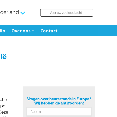
derland
lio
Over ons
Contact
ië
Vragen over beursstands in Europa?
sche
Wij hebben de antwoorden!
xpo,
Deze