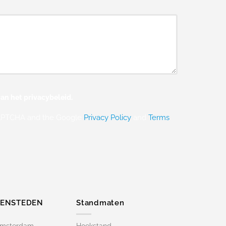
an het privacybeleid.
eCAPTCHA and the Google
Privacy Policy
and
Terms
ZENSTEDEN
Standmaten
Amsterdam
Hoekstand