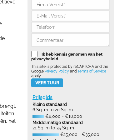
titieve
e
de
Ik heb kennis genomen van het
privacybeleid.
This site is protected by reCAPTCHA and the
Google
Privacy Policy
and
Terms of Service
apply.
Please leave this field empty.
Prijsgids
Kleine standaard
brengt,
6 Sq. m to 20 Sq. m
iteiten
€8,000 - €18,000
ën, het
Middelmatige standaard
21 Sq. m to 75 Sq. m
€15,000 - €35,000