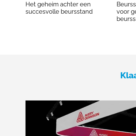
Het geheim achter een
Beursst
succesvolle beursstand
voor g
beurs
Kla