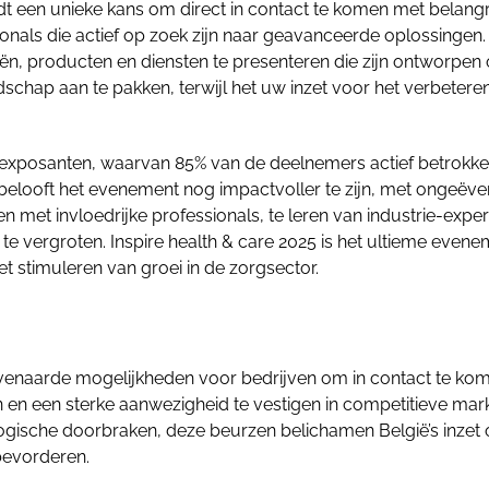
 een unieke kans om direct in contact te komen met belangr
onals die actief op zoek zijn naar geavanceerde oplossingen. 
ën, producten en diensten te presenteren die zijn ontworpen
schap aan te pakken, terwijl het uw inzet voor het verbetere
0 exposanten, waarvan 85% van de deelnemers actief betrokk
ar belooft het evenement nog impactvoller te zijn, met ongeëv
met invloedrijke professionals, te leren van industrie-exper
 vergroten. Inspire health & care 2025 is het ultieme evene
 stimuleren van groei in de zorgsector.
eëvenaarde mogelijkheden voor bedrijven om in contact te ko
en en een sterke aanwezigheid te vestigen in competitieve mar
gische doorbraken, deze beurzen belichamen België’s inzet
bevorderen.