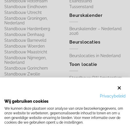
Standbouw Rotterdam
Eilandstand
Standbouw Eindhoven
Tussenstand
Standbouw Utrecht
Beurskalender
Standbouw Groningen,
Nederland
Standbouw Hardenberg
Beurskalender – Nederland
2026
Standbouw Denhaag
Standbouw Barneveld
Beurslocaties
Standbouw Woerden
Standbouw Maastricht
Beurslocaties in Nederland
Standbouw Nijmegen,
Nederland
Toon locatie
Standbouw Gorinchem
Standbouw Zwolle
Standbouw RAI Amsterdam
Standbouw Haarlem
Standbouw in Ahoy
Rotterdam
Standbouw in Jaarbeurs,
Privacybeleid
Utrecht
Wij gebruiken cookies
We kunnen deze plaatsen voor analyse van onze bezoekersgegevens, om
VRAAG AI OVER ONS
onze website te verbeteren, gepersonaliseerde inhoud te tonen en om u
Stel uw vraag over Beursstand.nl
een geweldige website-ervaring te bieden. Voor meer informatie over de
cookies die we gebruiken opent u de instellingen.
Ontvang direct antwoord over onze standbouwdiensten in Nederland
& Europa