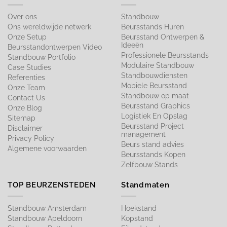
Over ons
Standbouw
Ons wereldwijde netwerk
Beursstands Huren
Onze Setup
Beursstand Ontwerpen &
Ideeën
Beursstandontwerpen Video
Professionele Beursstands
Standbouw Portfolio
Modulaire Standbouw
Case Studies
Standbouwdiensten
Referenties
Mobiele Beursstand
Onze Team
Standbouw op maat​
Contact Us
Beursstand Graphics
Onze Blog
Logistiek En Opslag
Sitemap
Beursstand Project
Disclaimer
management
Privacy Policy
Beurs stand advies
Algemene voorwaarden
Beursstands Kopen
Zelfbouw Stands
TOP BEURZENSTEDEN
Standmaten
Standbouw Amsterdam
Hoekstand
Standbouw Apeldoorn
Kopstand